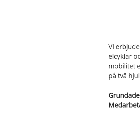
Vi erbjude
elcyklar o
mobilitet 
på två hjul
Grundad
Medarbet