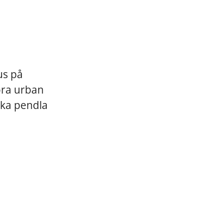
us på
öra urban
 ska pendla